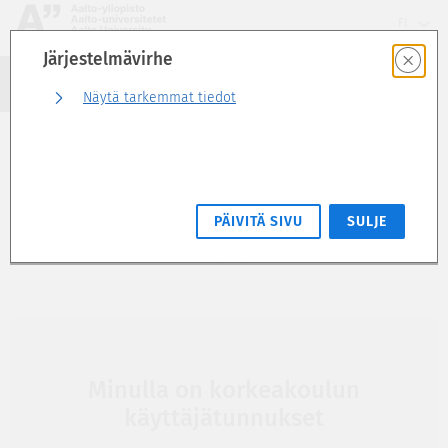
Siirry
FI
suoraan
Järjestelmävirhe
sivun
Haku
sisältöön
Kirjaudu sisään
Näytä tarkemmat tiedot
Kirjaudu Sisuun
PÄIVITÄ SIVU
SULJE
Aalto-yliopisto
Minulla on korkeakoulun
käyttäjätunnukset