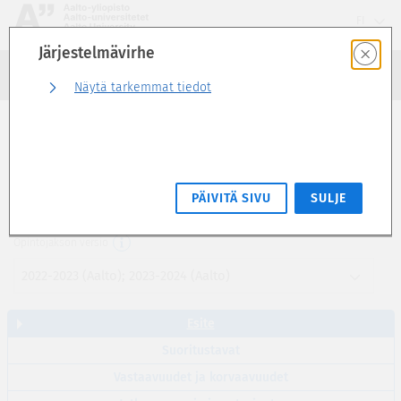
Siirry
FI
suoraan
Järjestelmävirhe
sivun
Haku
sisältöön
Kirjaudu sisään
Näytä tarkemmat tiedot
Esite
Design and Data (6 op)
PÄIVITÄ SIVU
SULJE
AXM-E2006
Opintojakson versio
2022-2023 (Aalto); 2023-2024 (Aalto)
Esite
Suoritustavat
Vastaavuudet ja korvaavuudet