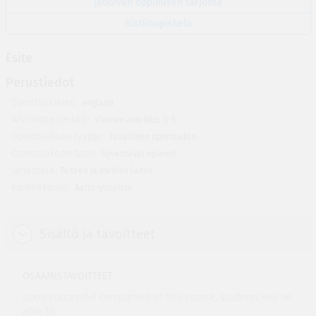
Jatkuvan oppimisen tarjonta
Ristiinopiskelu
Esite
Perustiedot
Suorituskielet
englanti
Arviointiasteikko
Yleinen asteikko, 0-5
Opintojakson tyyppi
Tavallinen opintojakso
Opintojakson taso
Syventävät opinnot
Järjestäjä
Taiteen ja median laitos
Korkeakoulu
Aalto-yliopisto
Sisältö ja tavoitteet
OSAAMISTAVOITTEET
Upon successful completion of this course, students will be
able to: