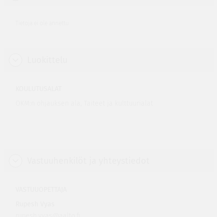
Tietoja ei ole annettu.
Luokittelu
KOULUTUSALAT
OKM:n ohjauksen ala, Taiteet ja kulttuurialat
Vastuuhenkilöt ja yhteystiedot
VASTUUOPETTAJA
Rupesh Vyas
rupesh.vyas@aalto.fi