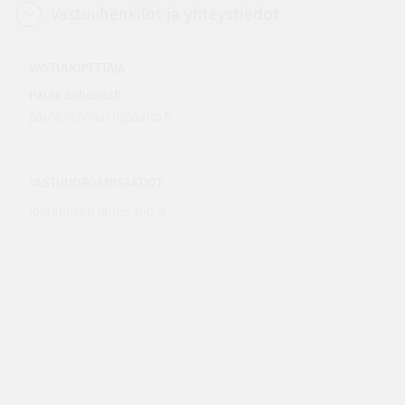
Vastuuhenkilöt ja yhteystiedot
VASTUUOPETTAJA
Paula Schönach
paula.schonach@aalto.fi
VASTUUORGANISAATIOT
Johtamisen laitos 100 %