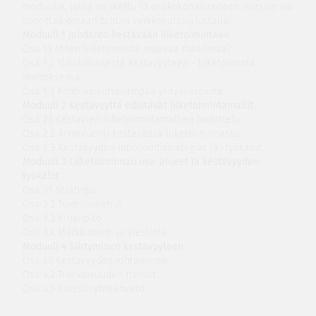
moduulia, jotka on jaettu 13 osakokonaisuuteen. Kurssin voi
suorittaa omaan tahtiin verkkokurssialustalla.
Moduuli 1 Johdanto kestävään liiketoimintaan
Osa 1.1 Miten liiketoiminta muovaa maailmaa?
Osa 1.2 Ylikulutuksesta kestävyyteen - liiketoiminta
murroksessa
Osa 1.3 Kohti vaikuttavampaa yritysvastuuta
Moduuli 2 Kestävyyttä edistävät liiketoimintamallit
Osa 2.1 Kestävien liiketoimintamallien luokittelu
Osa 2.2 Arvonluonti kestävässä liiketoiminnassa
Osa 2.3 Kestävyyden innovointistrategiat ja -työkalut
Moduuli 3 Liiketoiminnan osa-alueet ja kestävyyden
työkalut
Osa 3.1 Strategia
Osa 3.2 Toimitusketjut
Osa 3.3 Kirjanpito
Osa 3.4 Markkinointi ja viestintä
Moduuli 4 Siirtyminen kestävyyteen
Osa 4.1 Kestävyyden johtaminen
Osa 4.2 Tulevaisuuden trendit
Osa 4.3 Kurssin yhteenveto