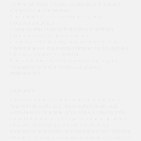
1. ymmärtää, miten yritykset vaikuttavat toiminnallaan
ympäristöön ja yhteiskuntaan
2. osaa nimetä useita esimerkkejä kestävistä
liiketoimintamalleista
3. osaa soveltaa käytännöllisiä työkaluja kestävien
liiketoimintainnovaatioiden luomiseen
4. tunnistaa miten kestävyys voidaan integroida osaksi
liiketoiminnan eri osa-alueita: strategiaa, toimitusketjujen
hallintaa, kirjanpitoa ja viestintää
5. osaa reflektoida muutosjohtamisen taitojaan ja on
motivoitunut toimimaan kestävyyshaasteiden
ratkaisemiseksi.
ASIASISÄLTÖ
Liiketoiminta muokkaa merkittävällä tavalla maailmaa.
Tällä verkkokurssilla opit, miten yritykset voivat luoda
kestävää arvoa taloudelle, ympäristölle ja yhteiskunnalle.
Kurssin kohderyhmää ovat erityisesti yliopisto-opiskelijat,
jotka ovat kiinnostuneita yritysvastuun, kestävän
arvonluonnin ja kestävän kehityksen johtamisen kaltaisista
teemoista. Tämä käytännönläheinen verkkokurssi sisältää 4