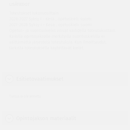
LISÄTIEDOT
Toteutukset lukuvuosittain:
2026-2027 Syksy I - Kesä , opetuskieli: suomi
2027-2028 Syksy I - Kesä , opetuskieli: suomi
Opetus- ja suorituskielet voivat vaihdella toteutuksittain.
Kaikilla opintojaksolle merkityillä suorituskielillä ei
välttämättä järjestetä toteutuksia. Kun ilmoittaudut,
tarkista toteutuksella käytettävät kielet.
Esitietovaatimukset
Tietoja ei ole annettu.
Opintojakson materiaalit