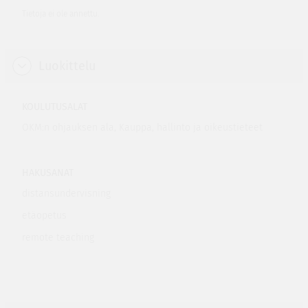
Tietoja ei ole annettu.
Luokittelu
KOULUTUSALAT
OKM:n ohjauksen ala, Kauppa, hallinto ja oikeustieteet
HAKUSANAT
distansundervisning
etäopetus
remote teaching