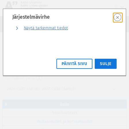
Siirry
FI
suoraan
Järjestelmävirhe
sivun
Haku
sisältöön
Kirjaudu sisään
Näytä tarkemmat tiedot
Esite
Kestävän liiketoiminnan perusteet (2 op)
PÄIVITÄ SIVU
SULJE
MNGT-C1006
Opintojakson versio
2026-2027 (Aalto); 2027-2028 (Aalto)
Esite
Suoritustavat
Vastaavuudet ja korvaavuudet