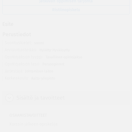
Jatkuvan oppimisen tarjonta
Ristiinopiskelu
Esite
Perustiedot
Suorituskielet
suomi
Arviointiasteikko
Hylätty-Hyväksytty
Opintojakson tyyppi
Tavallinen opintojakso
Opintojakson taso
Perusopinnot
Järjestäjä
Johtamisen laitos
Korkeakoulu
Aalto-yliopisto
Sisältö ja tavoitteet
OSAAMISTAVOITTEET
Kurssin jälkeen opiskelija