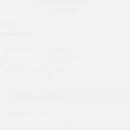
Jatkuvan oppimisen tarjonta
Ristiinopiskelu
Esite
Perustiedot
Suorituskielet
suomi
,
ruotsi
,
englanti
Arviointiasteikko
Yleinen asteikko, 0-5
Opintojakson tyyppi
Tavallinen opintojakso
Opintojakson taso
Syventävät opinnot
Järjestäjä
Teknillisen fysiikan laitos
Korkeakoulu
Aalto-yliopisto
Sisältö ja tavoitteet
OSAAMISTAVOITTEET
Kurssin jälkeen opiskelija osaa:
Käyttää kvanttimekaanisen ongelman symmetrioita sen