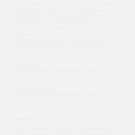
ominaisenergioiden ja ominaistilojen löytämiseen
Ennustaa keskikompleksisten kvanttimekaanisten
järjestelmien aikakehitystä, esimerkiksi spinit
magneettikentissä, pakotetut ja tunneloivat
kaksitasoiset järjestelmät ja kubitit sekä muutaman
hiukkasen järjestelmät
Kuvata observaabelien mittaustuloksia (mahdollisia
arvoja ja todennäköisyyksiä) keskikompleksisille
kvanttimekaanisille järjestelmille: kulmaliikemäärä,
muutaman hiukkasen järjestelmät ja lomittuneet
järjestelmät
Perustella vedyn ja yksinkertaisten atomien
elektronirakenteen
Liittää kvanttistatistiikan identtisten hiukkasten
vaihtosymmetriaan
Selittää antimaterian (positronien) ja spinin (1/2)
esiintymisen relativistisessa kvanttimekaniikassa
ASIASISÄLTÖ
Kurssi on maisteritason edistyneen kvanttimekaniikan
kurssi, ja se edellyttää perustietoja kvanttifysiikasta sekä