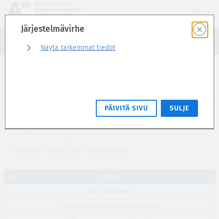
Siirry
FI
suoraan
Järjestelmävirhe
sivun
Haku
sisältöön
Kirjaudu sisään
Näytä tarkemmat tiedot
Esite
Kvanttimekaniikka II D (5 op)
PÄIVITÄ SIVU
SULJE
PHYS-E0410
Opintojakson versio
2026-2027 (Aalto); 2027-2028 (Aalto)
Esite
Suoritustavat
Vastaavuudet ja korvaavuudet