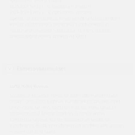
Toteutukset lukuvuosittain:
2026-2027 Syksy I - II, opetuskieli: englanti
2027-2028 Syksy I - II, opetuskieli: englanti
Opetus- ja suorituskielet voivat vaihdella toteutuksittain.
Kaikilla opintojaksolle merkityillä suorituskielillä ei
välttämättä järjestetä toteutuksia. Kun ilmoittaudut,
tarkista toteutuksella käytettävät kielet.
Esitietovaatimukset
ESITIETOJEN KUVAUS
Suositellut esitiedot: Kurssi on suunnattu maisteritason
opiskelijoille, jotka tuntevat kvanttimekaniikan perusteet
(PHYS-C0210 tai PHYS-C0252 tai muu kvanttimekaniikan
johdantokurssi), lineaarialgebraa ja jonkin verran
kompleksianalyysiä. Suhteellisuusteorian käsitteitä
suositellaan, mutta kaikki tarvittavat käsitteet palautetaan
mieleen (tai esitellään).