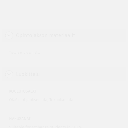
Opintojakson materiaalit
Tietoja ei ole annettu.
Luokittelu
KOULUTUSALAT
OKM:n ohjauksen ala, Tekniikan alat
HAKUSANAT
Suitable for exchange students in CHEM