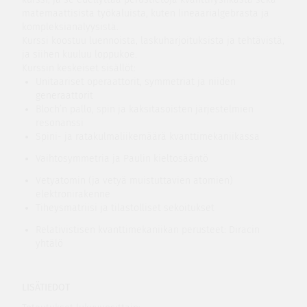
matemaattisista työkaluista, kuten lineaarialgebrasta ja
kompleksianalyysistä.
Kurssi koostuu luennoista, laskuharjoituksista ja tehtävistä,
ja siihen kuuluu loppukoe.
Kurssin keskeiset sisällöt:
Unitaariset operaattorit, symmetriat ja niiden
generaattorit
Bloch’n pallo, spin ja kaksitasoisten järjestelmien
resonanssi
Spini- ja ratakulmaliikemäärä kvanttimekaniikassa
Vaihtosymmetria ja Paulin kieltosääntö
Vetyatomin (ja vetyä muistuttavien atomien)
elektronirakenne
Tiheysmatriisi ja tilastolliset sekoitukset
Relativistisen kvanttimekaniikan perusteet: Diracin
yhtälö
LISÄTIEDOT